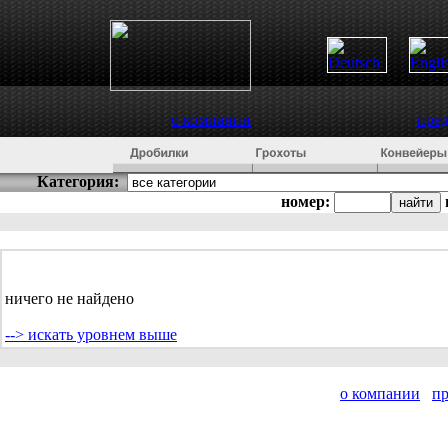
о компании
пре
Категория:
номер:
ничего не найдено
--> искать уровнем выше
о компании
п