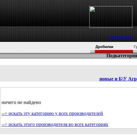
о компании
Подкатегория
новые и Б\У
Агр
ничего не найдено
--> искать эту категорию у всех производителей
--> искать этого производителя во всех категориях