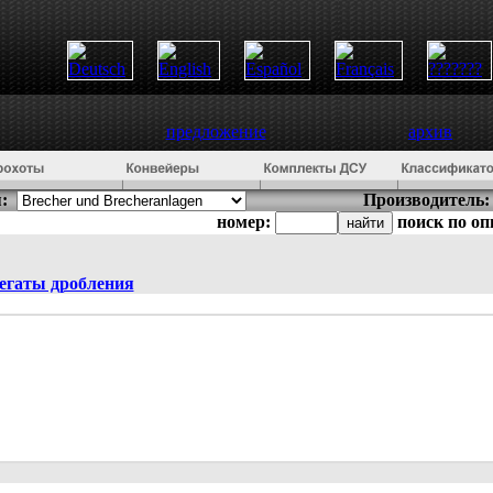
предложение
архив
:
Производитель:
номер:
поиск по о
егаты дробления