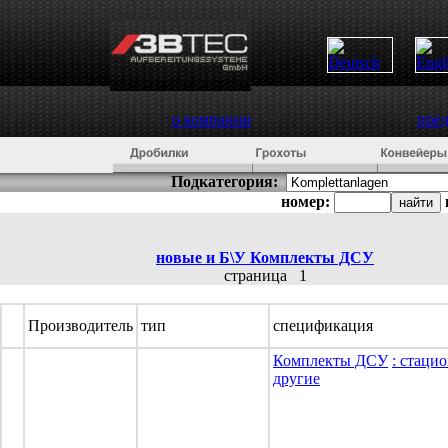
о компании
пре
Подкатегория:
номер:
новые и Б\У
Комплекты ДСУ
страница
1
Производитель
тип
спецификация
Комплекты ДСУ
: стаци
другие