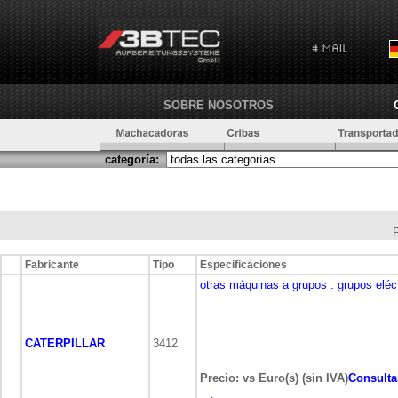
SOBRE NOSOTROS
categoría:
Fabricante
Tipo
Especificaciones
otras máquinas a grupos
: grupos eléc
CATERPILLAR
3412
Precio: vs Euro(s) (sin IVA)
Consulta