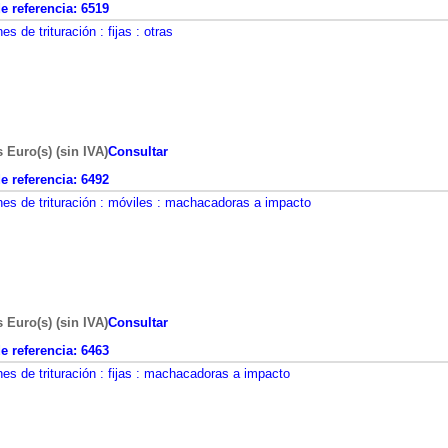
 referencia:
6519
nes de trituración
: fijas
: otras
s Euro(s) (sin IVA)
Consultar
 referencia:
6492
nes de trituración
: móviles
: machacadoras a impacto
s Euro(s) (sin IVA)
Consultar
 referencia:
6463
nes de trituración
: fijas
: machacadoras a impacto