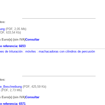
os:
bung
(PDF, 2,05 Mb)
DF, 633,54 Kb)
s Euro(s) (sin IVA)
Consultar
 referencia:
6653
nes de trituración
: móviles
: machacadoras con cilindros de percusión
os:
he_Beschreibung
(PDF, 425,59 Kb)
g
(PDF, 2,73 Mb)
s Euro(s) (sin IVA)
Consultar
 referencia:
6571