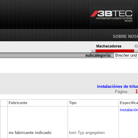
SOBRE NOS
subcategoría:
instalaciónes de trit
1
Página
Fabricante
Tipo
Especific
instalació
no fabricante indicado
kein Typ angegeben