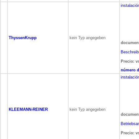
instalació
ThyssenKrupp
kein Typ angegeben
document
Beschrei
Precio: v
número de
instalació
KLEEMANN-REINER
kein Typ angegeben
document
Betriebsan
Precio: v