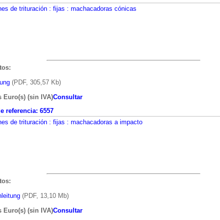
nes de trituración
: fijas
: machacadoras cónicas
os:
bung
(PDF, 305,57 Kb)
s Euro(s) (sin IVA)
Consultar
 referencia:
6557
nes de trituración
: fijas
: machacadoras a impacto
os:
leitung
(PDF, 13,10 Mb)
s Euro(s) (sin IVA)
Consultar