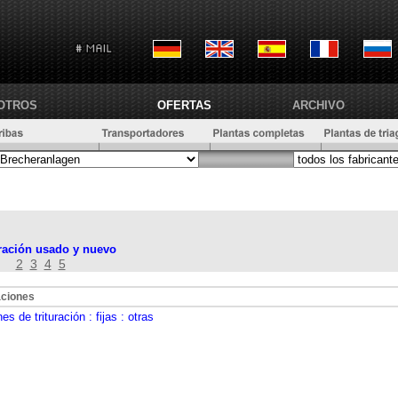
OTROS
OFERTAS
ARCHIVO
uración usado y nuevo
2
3
4
5
aciones
nes de trituración
: fijas
: otras