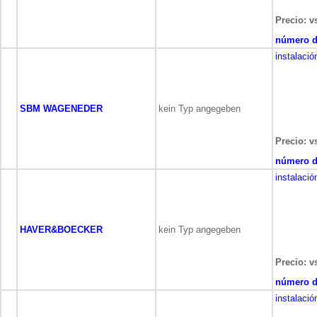
Precio: v
número de
instalació
SBM WAGENEDER
kein Typ angegeben
Precio: v
número de
instalació
HAVER&BOECKER
kein Typ angegeben
Precio: v
número de
instalació