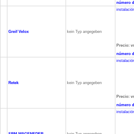
número de
instalació
Greif Velox
kein Typ angegeben
Precio: v
número de
instalació
Retek
kein Typ angegeben
Precio: v
número de
instalació
SBM WAGENEDER
kein Typ angegeben