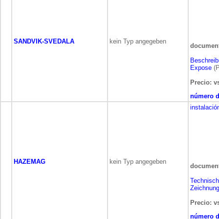
SANDVIK-SVEDALA
kein Typ angegeben
document
Beschrei
Expose
(P
Precio: v
número de
instalació
HAZEMAG
kein Typ angegeben
document
Technisc
Zeichnun
Precio: v
número de