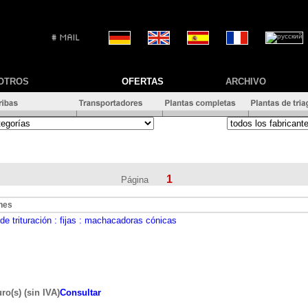
OTROS
OFERTAS
ARCHIVO
1
Página
nes
de trituración
: fijas
: machacadoras cónicas
ro(s) (sin IVA)
Consultar