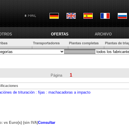
OTROS
OFERTAS
ARCHIVO
1
Página
ificaciones
aciónes de trituración
: fijas
: machacadoras a impacto
o: vs Euro(s) (sin IVA)
Consultar