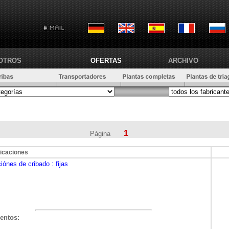
OTROS
OFERTAS
ARCHIVO
1
Página
icaciones
ciónes de cribado
: fijas
entos: