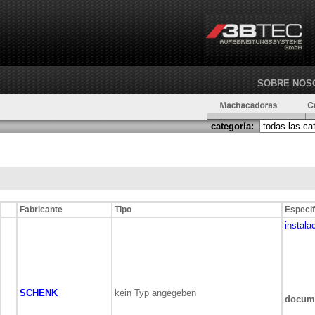
SOBRE NOS
categoría:
Fabricante
Tipo
Especif
instala
SCHENK
kein Typ angegeben
docum