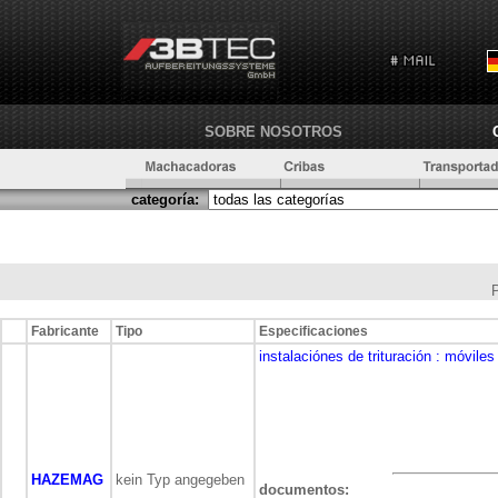
SOBRE NOSOTROS
categoría:
Fabricante
Tipo
Especificaciones
instalaciónes de trituración
: móviles
HAZEMAG
kein Typ angegeben
documentos: