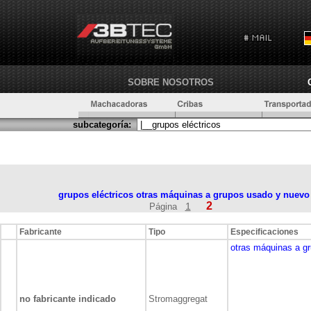
SOBRE NOSOTROS
subcategoría:
grupos eléctricos
otras máquinas a grupos usado y nuevo
2
1
Página
Fabricante
Tipo
Especificaciones
otras máquinas a g
no fabricante indicado
Stromaggregat