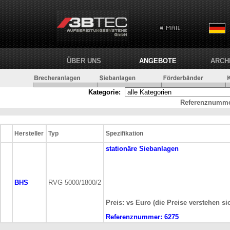
ÜBER UNS
ANGEBOTE
ARCH
Kategorie:
Referenznumme
Hersteller
Typ
Spezifikation
stationäre
Siebanlagen
BHS
RVG 5000/1800/2
Preis: vs Euro (die Preise verstehen si
Referenznummer:
6275