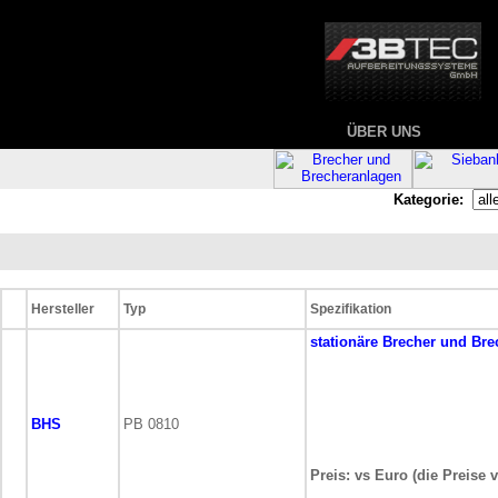
ÜBER UNS
Kategorie:
Hersteller
Typ
Spezifikation
stationäre
Brecher und Bre
BHS
PB 0810
Preis: vs Euro (die Preise 