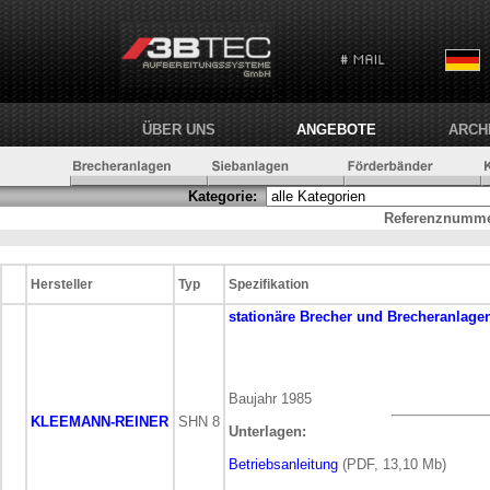
ÜBER UNS
ANGEBOTE
ARCH
Kategorie:
Referenznumme
Hersteller
Typ
Spezifikation
stationäre
Brecher und Brecheranlage
Baujahr 1985
KLEEMANN-REINER
SHN 8
Unterlagen:
Betriebsanleitung
(PDF, 13,10 Mb)