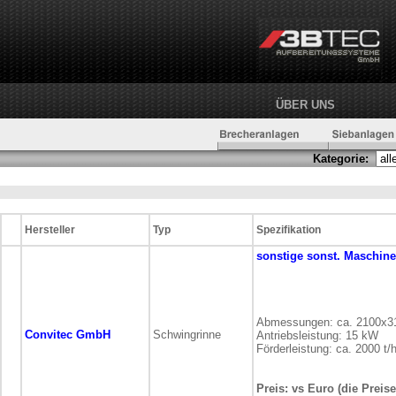
ÜBER UNS
Kategorie:
Hersteller
Typ
Spezifikation
sonstige
sonst. Maschin
Abmessungen: ca. 2100x
Convitec GmbH
Schwingrinne
Antriebsleistung: 15 kW
Förderleistung: ca. 2000 t/
Preis: vs Euro (die Preis