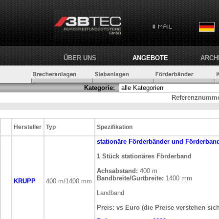
ÜBER UNS
ANGEBOTE
ARCH
Kategorie:
Referenznumme
Hersteller
Typ
Spezifikation
stationäre
Förderbänder und Förderban
1 Stück stationäres Förderband
Achsabstand:
400 m
Bandbreite/Gurtbreite:
1400 mm
KRUPP
400 m/1400 mm
Landband
Preis: vs Euro (die Preise verstehen sic