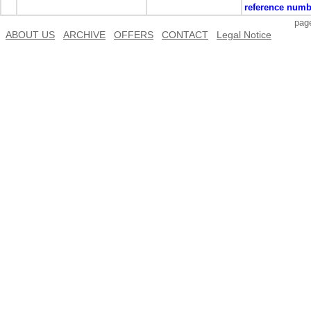
reference numb
pa
ABOUT US
ARCHIVE
OFFERS
CONTACT
Legal Notice