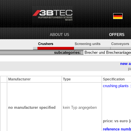
ABOUT US
OFFERS
subcategories:
new a
p
Manufacturer
Type
Specification
crushing plants
no manufacturer specified
kein Typ angegeben
price: vs euro (
reference numb