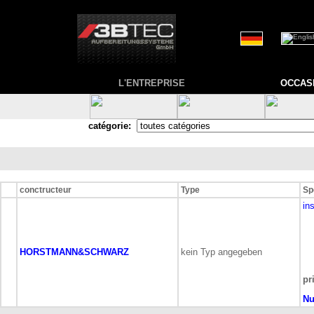
L'ENTREPRISE
OCCAS
catégorie:
conctructeur
Type
Sp
in
HORSTMANN&SCHWARZ
kein Typ angegeben
pr
Nu