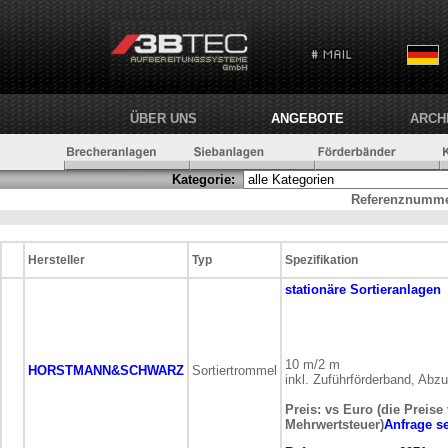
ÜBER UNS
ANGEBOTE
ARCH
Kategorie:
Referenznumme
Hersteller
Typ
Spezifikation
stationäre
Sortieranlagen
10 m/2 m
HORSTMANN&SCHWARZ
Sortiertrommel
inkl. Zuführförderband, Abz
Preis: vs Euro (die Preise
Mehrwertsteuer)
Anfrage s