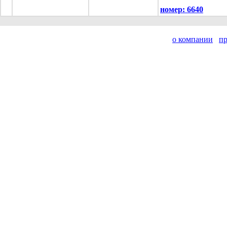
номер:
6640
о компании
п