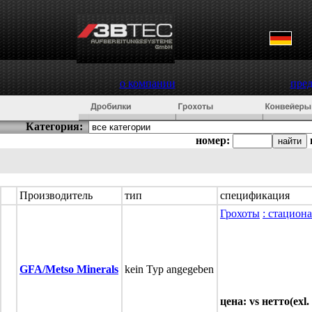
о компании
пре
Категория:
номер:
Производитель
тип
спецификация
Грохоты
: стацион
GFA/Metso Minerals
kein Typ angegeben
цена: vs нетто(exl