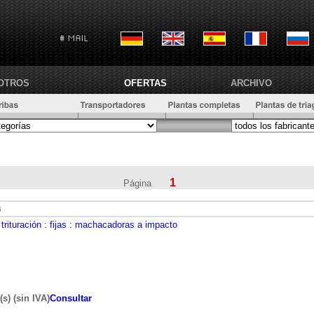
OTROS
OFERTAS
ARCHIVO
1
Página
s
trituración
: fijas
: machacadoras a impacto
s) (sin IVA)
Consultar