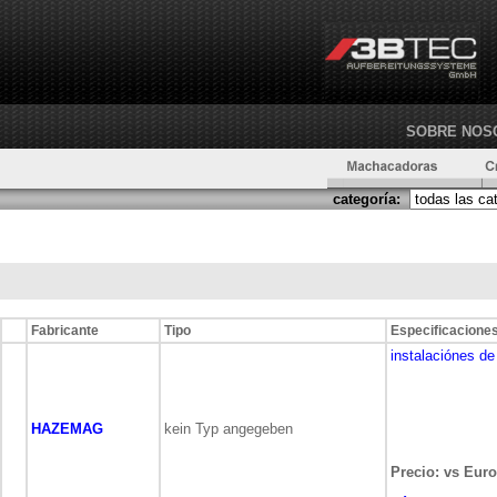
SOBRE NOS
categoría:
Fabricante
Tipo
Especificacione
instalaciónes de 
HAZEMAG
kein Typ angegeben
Precio: vs Euro(