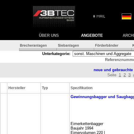
ÜBER UNS
ANGEBOTE
ARCH
Unterkategorie:
Referenznumme
neue und gebrauchte
1
2
3
Seite
Hersteller
Typ
Spezifikation
Gewinnungsbagger und Saugbag
Eimerkettenbagger
Baujahr 1994
Eimervolumen 220 l