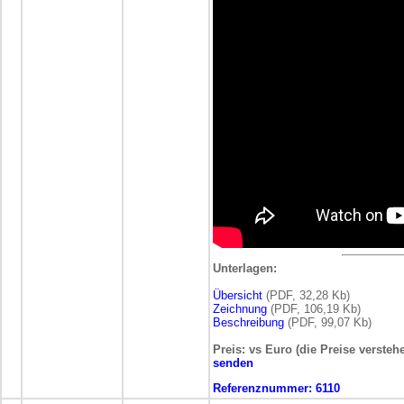
Unterlagen:
Übersicht
(PDF, 32,28 Kb)
Zeichnung
(PDF, 106,19 Kb)
Beschreibung
(PDF, 99,07 Kb)
Preis: vs Euro (die Preise versteh
senden
Referenznummer:
6110