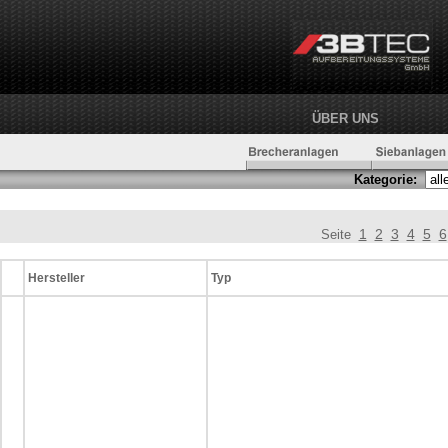
ÜBER UNS
Kategorie:
1
2
3
4
5
6
Seite
Hersteller
Typ