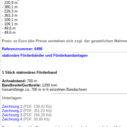
- 220,9 m
- 380,1 m
- 229,3 m
- 363,3 m
- 109,1 m
- 109,1 m
- 49,6 m
- 49,6 m
Preis: vs Euro (die Preise verstehen sich zzgl. der gesetzlichen Mehrwe
Referenznummer:
6498
stationäre
Förderbänder und Förderbandanlagen
1 Stück stationäres Förderband
Achsabstand:
700 m
Bandbreite/Gurtbreite:
1200 mm
Gesamtlänge ca. 700 m in 6 einzelnen Bandachsen
Unterlagen:
Zeichnung 1
(PDF, 239,42 Kb)
Zeichnung 2
(PDF, 351,23 Kb)
Zeichnung 3
(PDF, 184,28 Kb)
Zeichnung 4
(PDF, 50,85 Kb)