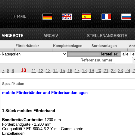
ANGEBOTE
ARCHIV
STELLENANGEBOTE
Hersteller:
Referenznummer:
10
7
8
9
11
12
13
14
15
16
17
18
19
20
21
22
23
24
2
Spezifikation
mobile
Förderbänder und Förderbandanlagen
1 Stück mobiles Förderband
Bandbreite/Gurtbreite:
1200 mm
Förderbandgurte - 1.200 mm
Gurtqualität * EP 800/4-6:2 Y mit Gummikante
Einzellängen: