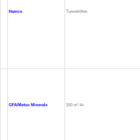
Hamco
Tunnelröhre
GFA/Metso Minerals
150 m³ 4x