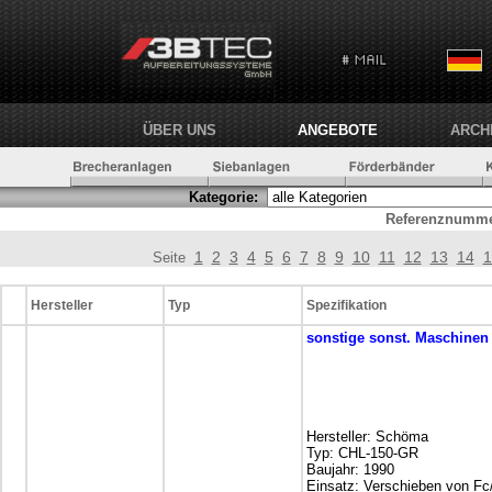
ÜBER UNS
ANGEBOTE
ARCH
Kategorie:
Referenznumme
1
2
3
4
5
6
7
8
9
10
11
12
13
14
1
Seite
Hersteller
Typ
Spezifikation
sonstige
sonst. Maschinen
Hersteller: Schöma
Typ: CHL-150-GR
Baujahr: 1990
Einsatz: Verschieben von Fc