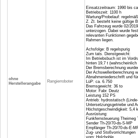
Einsatzzeitraum: 1990 bis ca
Betriebszeit: 1100 h
Wartung/Probelauf: regelmäßi
Z. Zt. besteht keine gültige
Das Fahrzeug wurde 02/2019
unterzogen. Dabei wurde fest
relevanten Funktionen gegeb
Rahmen liegen.
Achsfolge: B regelspurig
Zum tats. Dienstgewicht:
Im Betriebsbuch ist im Vordr
hinten 19,7 t (wahrscheinlich
Der Bremsberechnung wurden 
Der Achswellenberechnung wu
Abnahmeniederschrift und fü
ohne
Rangierroboter
LüP: ca. 6.750
Herstellerangabe
Bremsgewicht: 36 to
Motor: Fabr. Deutz
Leistung 152 PS
Antrieb: hydrostatisch (Lin
Untersetzungsgetriebe und A
Höchstgeschwindigkeit: 5,4 
Ausrüstung:
Funkfernsteuerung Theimeg
Sender Th-20/70-ds-S-MP
Empfänger Th-20/70-ds-E-M
Zug- und Stoßvorrichtungen
vorn: Holzbohle