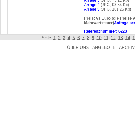
Anlage 3
(JPG, 73,21 Kb)
Anlage 4
(JPG, 93,55 Kb)
Anlage 5
(JPG, 161,25 Kb)
Preis: vs Euro (die Preise 
Mehrwertsteuer)
Anfrage se
Referenznummer:
6223
1
2
3
4
5
6
7
8
9
10
11
12
13
14
1
Seite
ÜBER UNS
ANGEBOTE
ARCHIV