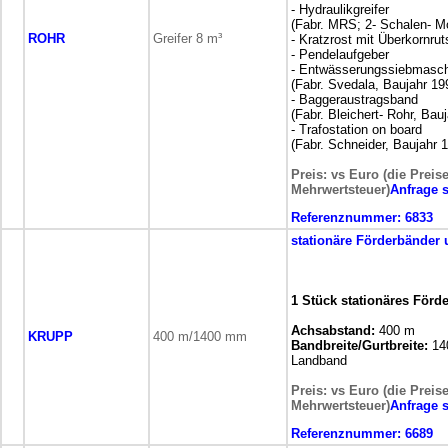
- Hydraulikgreifer
(Fabr. MRS; 2- Schalen- Mo
ROHR
Greifer 8 m³
- Kratzrost mit Überkornru
- Pendelaufgeber
- Entwässerungssiebmasc
(Fabr. Svedala, Baujahr 1
- Baggeraustragsband
(Fabr. Bleichert- Rohr, Bau
- Trafostation on board
(Fabr. Schneider, Baujahr
Preis: vs Euro (die Preis
Mehrwertsteuer)
Anfrage 
Referenznummer:
6833
stationäre
Förderbänder 
1 Stück stationäres Förd
Achsabstand:
400 m
KRUPP
400 m/1400 mm
Bandbreite/Gurtbreite:
14
Landband
Preis: vs Euro (die Preis
Mehrwertsteuer)
Anfrage 
Referenznummer:
6689