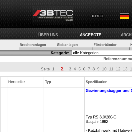
ÜBER UNS
ANGEBOTE
ARCH
Kategorie:
Referenznumme
2
1
3
4
5
6
7
8
9
10
11
12
13
Seite
Hersteller
Typ
Spezifikation
Gewinnungsbagger und 
Typ RS 8,0/280-G
Baujahr 1992
- Katzfahrwerk mit Hubwe