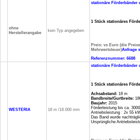
stationäre
Förderbänder 
1 Stück stationäres Förd
ohne
kein Typ angegeben
Herstellerangabe
Preis: vs Euro (die Preis
Mehrwertsteuer)
Anfrage 
Referenznummer:
6688
stationäre
Förderbänder 
1 Stück stationäres Förd
Achsabstand:
18 m
Bandbreite/Gurtbreite:
18
Baujahr:
2015
Förderleistung bis ca. 3000
WESTERIA
18 m /18.000 mm
Antriebsleistung : 2x 55 k
Das Band wurde nachträglic
Ursprüngliche Antriebsleis