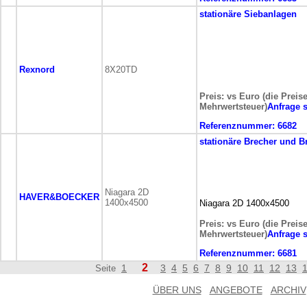
stationäre
Siebanlagen
Rexnord
8X20TD
Preis: vs Euro (die Preis
Mehrwertsteuer)
Anfrage 
Referenznummer:
6682
stationäre
Brecher und B
Niagara 2D
HAVER&BOECKER
1400x4500
Niagara 2D 1400x4500
Preis: vs Euro (die Preis
Mehrwertsteuer)
Anfrage 
Referenznummer:
6681
2
1
3
4
5
6
7
8
9
10
11
12
13
Seite
ÜBER UNS
ANGEBOTE
ARCHIV