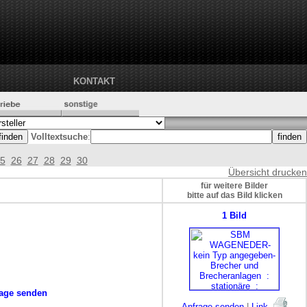
KONTAKT
Volltextsuche
:
5
26
27
28
29
30
Übersicht drucken
für weitere Bilder
bitte auf das Bild klicken
1 Bild
age senden
Anfrage senden
|
Link