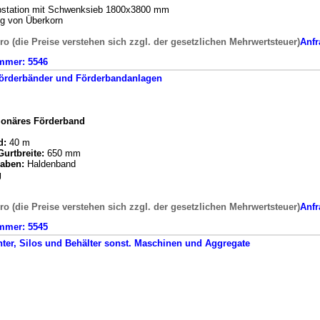
bstation mit Schwenksieb 1800x3800 mm
ng von Überkorn
ro (die Preise verstehen sich zzgl. der gesetzlichen Mehrwertsteuer)
Anfr
mmer:
5546
örderbänder und Förderbandanlagen
tionäres Förderband
d:
40 m
urtbreite:
650 mm
aben:
Haldenband
g
ro (die Preise verstehen sich zzgl. der gesetzlichen Mehrwertsteuer)
Anfr
mmer:
5545
ter, Silos und Behälter
sonst. Maschinen und Aggregate