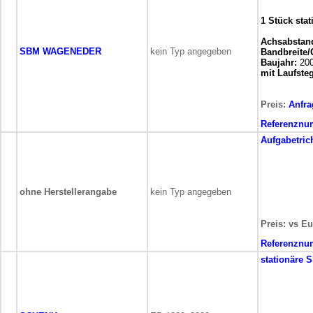
1 Stück sta
Achsabstan
SBM WAGENEDER
kein Typ angegeben
Bandbreite/G
Baujahr:
20
mit Laufste
Preis:
Anfra
Referenznu
Aufgabetrich
ohne Herstellerangabe
kein Typ angegeben
Preis: vs Eu
Referenznu
stationäre
S