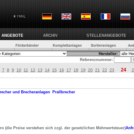
ANGEBOTE
ARCHIV
STELLENANGEBOTE
Hersteller:
Referenznummer:
24
7
8
9
10
11
12
13
14
15
16
17
18
19
20
21
22
23
2
recher und Brecheranlagen
:
Prallbrecher
ro (die Preise verstehen sich zzgl. der gesetzlichen Mehrwertsteuer)
Anfr