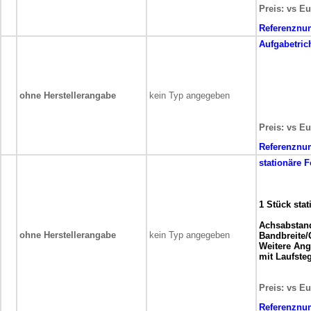
Preis: vs Eu
Referenznu
Aufgabetrich
ohne Herstellerangabe
kein Typ angegeben
Preis: vs Eu
Referenznu
stationäre
F
1 Stück sta
Achsabstan
ohne Herstellerangabe
kein Typ angegeben
Bandbreite/G
Weitere Ang
mit Laufste
Preis: vs Eu
Referenznu