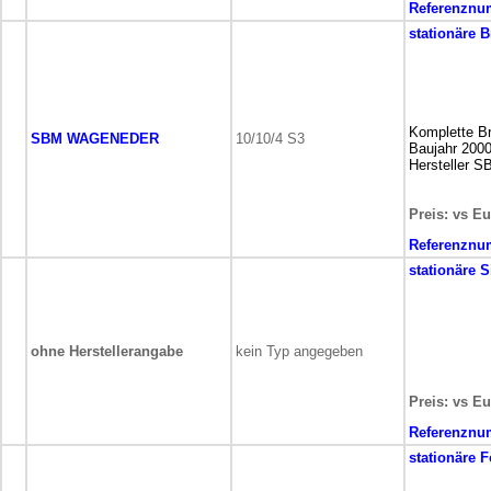
Referenznu
stationäre
B
Komplette Br
SBM WAGENEDER
10/10/4 S3
Baujahr 200
Hersteller 
Preis: vs Eu
Referenznu
stationäre
S
ohne Herstellerangabe
kein Typ angegeben
Preis: vs Eu
Referenznu
stationäre
F