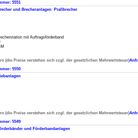
mmer:
5551
recher und Brecheranlagen
:
Prallbrecher
echerstation mit Auftragsförderband
0
SBM
ro (die Preise verstehen sich zzgl. der gesetzlichen Mehrwertsteuer)
Anfr
mmer:
5550
iebanlagen
ro (die Preise verstehen sich zzgl. der gesetzlichen Mehrwertsteuer)
Anfr
mmer:
5549
örderbänder und Förderbandanlagen