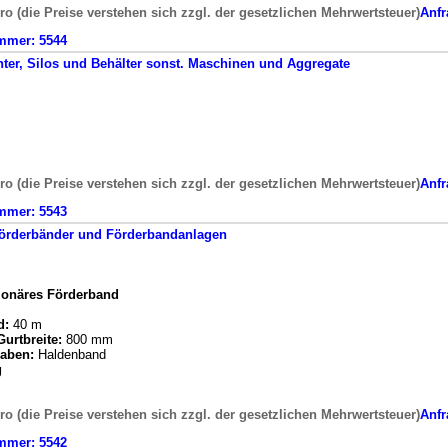
ro (die Preise verstehen sich zzgl. der gesetzlichen Mehrwertsteuer)
Anfr
mmer:
5544
ter, Silos und Behälter
sonst. Maschinen und Aggregate
ro (die Preise verstehen sich zzgl. der gesetzlichen Mehrwertsteuer)
Anfr
mmer:
5543
örderbänder und Förderbandanlagen
tionäres Förderband
d:
40 m
urtbreite:
800 mm
aben:
Haldenband
g
ro (die Preise verstehen sich zzgl. der gesetzlichen Mehrwertsteuer)
Anfr
mmer:
5542