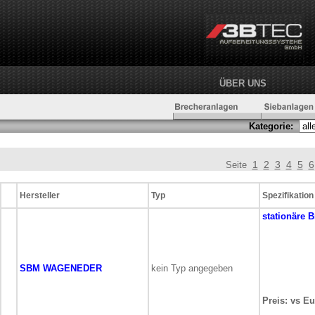
ÜBER UNS
Kategorie:
1
2
3
4
5
6
Seite
Hersteller
Typ
Spezifikation
stationäre
B
SBM WAGENEDER
kein Typ angegeben
Preis: vs Eu