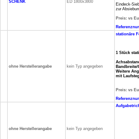
SCHENK
ED 1800x3800
Eindeck-Sie
zur Absiebu
Preis: vs Eu
Referenznu
stationäre
F
1 Stück sta
Achsabstan
ohne Herstellerangabe
kein Typ angegeben
Bandbreite/G
Weitere Ang
mit Laufste
Preis: vs Eu
Referenznu
Aufgabetrich
ohne Herstellerangabe
kein Typ angegeben