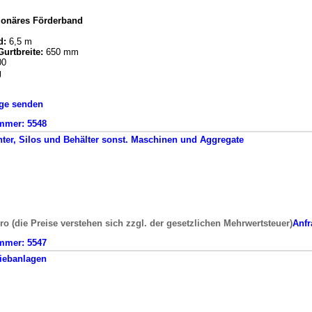
tionäres Förderband
d:
6,5 m
urtbreite:
650 mm
00
g
ge senden
mmer:
5548
ter, Silos und Behälter
sonst. Maschinen und Aggregate
ro (die Preise verstehen sich zzgl. der gesetzlichen Mehrwertsteuer)
Anfr
mmer:
5547
iebanlagen