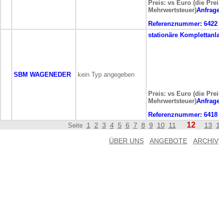
Preis: vs Euro (die Pre
Mehrwertsteuer)
Anfrag
Referenznummer:
6422
stationäre
Komplettanl
SBM WAGENEDER
kein Typ angegeben
Preis: vs Euro (die Pre
Mehrwertsteuer)
Anfrag
Referenznummer:
6418
12
1
2
3
4
5
6
7
8
9
10
11
13
Seite
ÜBER UNS
ANGEBOTE
ARCHIV