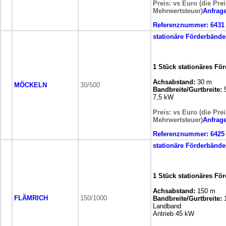
Preis: vs Euro (die Pre
Mehrwertsteuer)
Anfrag
Referenznummer:
6431
stationäre
Förderbände
1 Stück stationäres Fö
Achsabstand:
30 m
MÖCKELN
30/500
Bandbreite/Gurtbreite:
7,5 kW
Preis: vs Euro (die Pre
Mehrwertsteuer)
Anfrag
Referenznummer:
6425
stationäre
Förderbände
1 Stück stationäres Fö
Achsabstand:
150 m
FLÄMRICH
150/1000
Bandbreite/Gurtbreite:
Landband
Antrieb 45 kW