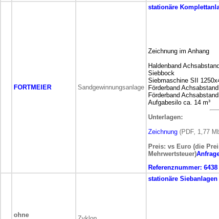
stationäre
Komplettanl
Zeichnung im Anhang
Haldenband Achsabstan
Siebbock
Siebmaschine SII 1250
FORTMEIER
Sandgewinnungsanlage
Förderband Achsabstand
Förderband Achsabstand
Aufgabesilo ca. 14 m³
Unterlagen:
Zeichnung
(PDF, 1,77 M
Preis: vs Euro (die Pre
Mehrwertsteuer)
Anfrag
Referenznummer:
6438
stationäre
Siebanlagen
ohne
Zyklon