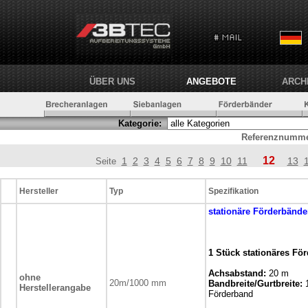
ÜBER UNS
ANGEBOTE
ARCH
Kategorie:
Referenznumme
12
1
2
3
4
5
6
7
8
9
10
11
13
Seite
Hersteller
Typ
Spezifikation
stationäre
Förderbände
1 Stück stationäres Fö
Achsabstand:
20 m
ohne
20m/1000 mm
Bandbreite/Gurtbreite:
Herstellerangabe
Förderband