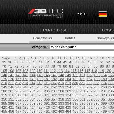
L'ENTREPRISE
OCCAS
catégorie:
1
2
3
4
5
6
7
8
9
10
11
12
13
14
15
16
17
18
19
Seite
35
36
37
38
39
40
41
42
43
44
45
46
47
48
49
50
51
52
5
70
71
72
73
74
75
76
77
78
79
80
81
82
83
84
85
86
87
8
105
106
107
108
109
110
111
112
113
114
115
116
117
118
119
120
140
141
142
143
144
145
146
147
148
149
150
151
152
153
154
155
175
176
177
178
179
180
181
182
183
184
185
186
187
188
189
190
210
211
212
213
214
215
216
217
218
219
220
221
222
223
224
225
245
246
247
248
249
250
251
252
253
254
255
256
257
258
259
260
280
281
282
283
284
285
286
287
288
289
290
291
292
293
294
295
315
316
317
318
319
320
321
322
323
324
325
326
327
328
329
330
350
351
352
353
354
355
356
357
358
359
360
361
362
363
364
365
385
386
387
388
389
390
391
392
393
394
395
396
397
398
399
400
420
421
422
423
424
425
426
427
428
429
430
431
432
433
434
435
455
456
457
458
459
460
461
462
463
464
465
466
467
468
469
470