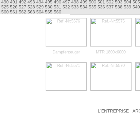
490
491
492
493
494
495
496
497
498
499
500
501
502
503
504
505
525
526
527
528
529
530
531
532
533
534
535
536
537
538
539
540
560
561
562
563
564
565
566
Dampferzeuger
MTR 1800x6000
L'ENTREPRISE
AR